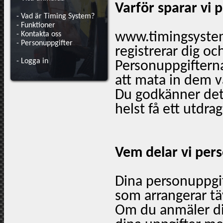
Varför sparar vi 
-
Vad är Timing System?
-
Funktioner
-
Kontakta oss
www.timingsystem
-
Personuppgifter
registrerar dig oc
-
Logga in
Personuppgifterna 
att mata in dem v
Du godkänner det
helst få ett utdra
Vem delar vi per
Dina personuppgif
som arrangerar täv
Om du anmäler dig