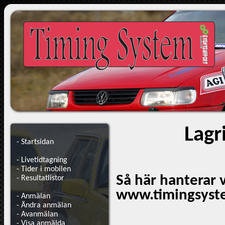
Lagr
-
Startsidan
-
Livetidtagning
-
Tider i mobilen
Så här hanterar 
-
Resultatlistor
www.timingsyst
-
Anmälan
-
Ändra anmälan
-
Avanmälan
-
Visa anmälda